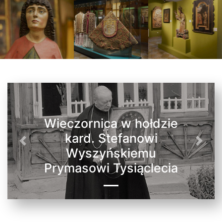
Wieczornica w hołdzie
kard. Stefanowi
Poprzednie
Nastę
Wyszyńskiemu
Prymasowi Tysiąclecia